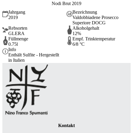
Nodi Brut 2019
Jahrgang
Bezeichnung
2019
Valdobbiadene Prosecco
Superiore DOCG
Rebsorten
Alkoholgehalt
GLERA
12%
Füllmenge
Empf. Trinktemperatur
0.75l
6/8 °C
Info
Enthält Sulfite - Hergestellt
in Italien
Kontakt